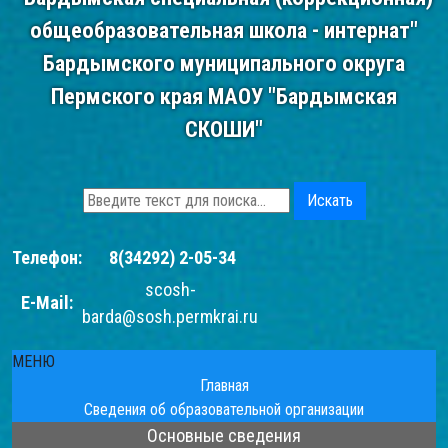
общеобразовательная школа - интернат"
Бардымского муниципального округа
Пермского края МАОУ "Бардымская
СКОШИ"
Искать
Телефон:
8(34292) 2-05-34
scosh-
E-Mail:
barda@sosh.permkrai.ru
МЕНЮ
Главная
Сведения об образовательной организации
Основные сведения