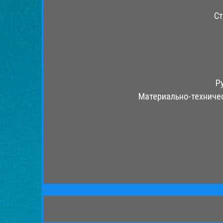
Ст
Р
Материально-техничес