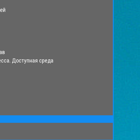
ией
ав
есса. Доступная среда