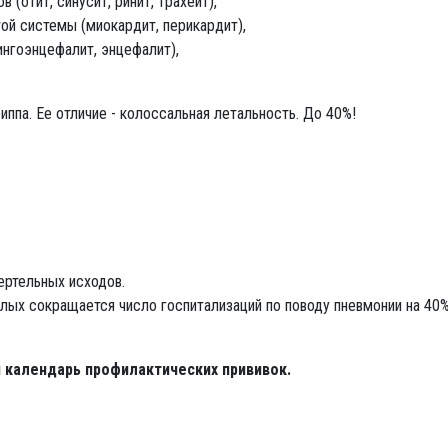
 (отит, синусит, ринит, трахеит),
ой системы (миокардит, перикардит),
ингоэнцефалит, энцефалит),
ппа. Ее отличие - колоссальная летальность. До 40%!
ртельных исходов.
слых сокращается число госпитализаций по поводу пневмонии на 40%
 календарь профилактических прививок.