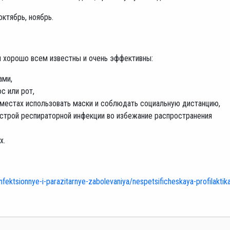
октябрь, ноябрь.
 хорошо всем известны и очень эффективны:
ами,
ос или рот,
местах использовать маски и соблюдать социальную дистанцию,
острой респираторной инфекции во избежание распространения
х.
nfektsionnye-i-parazitarnye-zabolevaniya/nespetsificheskaya-profilaktik