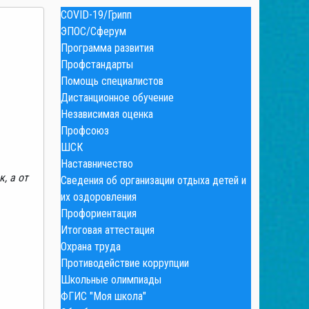
COVID-19/Грипп
ЭПОС/Сферум
Программа развития
Профстандарты
Помощь специалистов
Дистанционное обучение
Независимая оценка
Профсоюз
ШСК
Наставничество
, а от
Сведения об организации отдыха детей и
их оздоровления
Профориентация
Итоговая аттестация
Охрана труда
Противодействие коррупции
Школьные олимпиады
ФГИС "Моя школа"