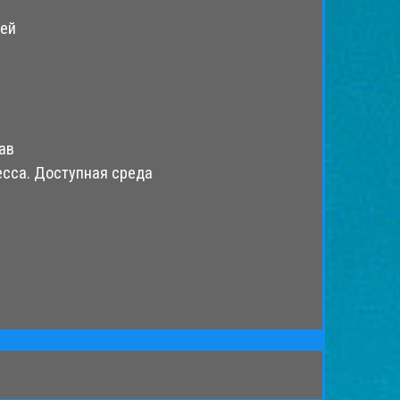
ией
ав
есса. Доступная среда