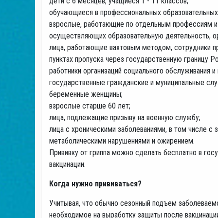
дети с 6 месяцев, учащиеся 1 - 11 классов;
обучающиеся в профессиональных образовательных 
взрослые, работающие по отдельным профессиям и 
осуществляющих образовательную деятельность, ор
лица, работающие вахтовым методом, сотрудники пр
пунктах пропуска через государственную границу 
работники организаций социального обслуживания 
государственные гражданские и муниципальные сл
беременные женщины;
взрослые старше 60 лет;
лица, подлежащие призыву на военную службу;
лица с хроническими заболеваниями, в том числе с
метаболическими нарушениями и ожирением.
Прививку от гриппа можно сделать бесплатно в гос
вакцинации.
Когда нужно прививаться?
Учитывая, что обычно сезонный подъем заболеваемос
необходимое на выработку защиты после вакцинации