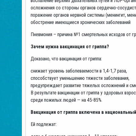
воспаление верхних дыхательных путей и ЛОР-органов
осложнения со стороны органов сердечно-сосудист
поражение органов нервной системы (менингит, мен
обострение имеющиеся хронических заболеваний
Пневмония – причина №1 смертельных исходов от гри
Зачем нужна вакцинация от гриппа?
Доказано, что вакцинация от гриппа:
снижает уровень заболеваемости в 1,4-1,7 раза,
способствует уменьшению тяжести заболевания,
предупреждает развитие тяжелых осложнений и сме
В результате вакцинации от гриппа у здоровых взро
среди пожилых людей — на 45-85%.
Вакцинация от гриппа включена в национальный
Ей подлежат: