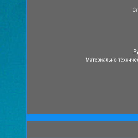
Ст
Р
Материально-техничес